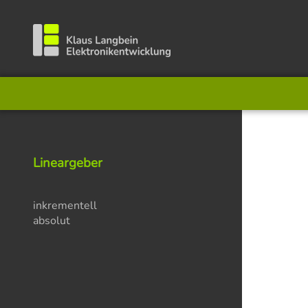
Lineargeber
inkrementell
absolut