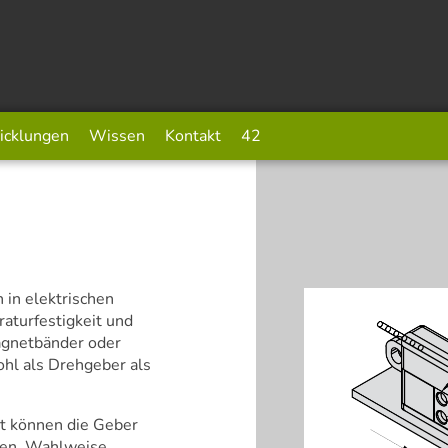
icklungen
Wissen
Kontakt
42
 in elektrischen
raturfestigkeit und
agnetbänder oder
hl als Drehgeber als
it können die Geber
den. Wahlweise