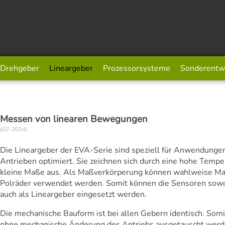
Drehgeber
Lineargeber
Prozessorsysteme
Sonderentw
Messen von linearen Bewegungen
(02-2024)
Default content
Die Lineargeber der EVA-Serie sind speziell für Anwendungen
Antrieben optimiert. Sie zeichnen sich durch eine hohe Tempe
kleine Maße aus. Als Maßverkörperung können wahlweise M
Polräder verwendet werden. Somit können die Sensoren sowo
auch als Lineargeber eingesetzt werden.
Die mechanische Bauform ist bei allen Gebern identisch. Som
ohne mechanische Änderung des Antriebs ausgetauscht wer